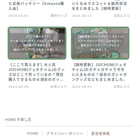
た互換バッテリー【Amazon購
いぐるみマスコット＆販売状況
お気に入り
入品】
をまとめました【随時更新】
2025.04.02
便利グッズ
2024.08.13
お気に入り
プライバシーポリシー
【ここで買えます】大人気
【随時更新】JOCHUM(ジェオ
JOCHUM(ジェオチャム)のグッ
チャム)のガチャガチャで今手
ズはどこで売っているの？現在
に入るものは？過去のガシャポ
購入できるもの＆過去のポップ
ングッズなどもまとめました。
アップをまとめました。
2024.08.05
お気に入り
2024.08.03
お気に入り
Follow Me
HOME
推し活
HOME
プライバシーポリシー
運営者情報