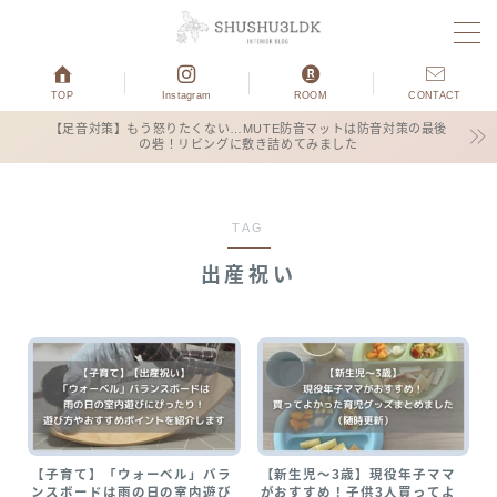
MENU
TOP
Instagram
ROOM
CONTACT
【足音対策】もう怒りたくない…MUTE防音マットは防音対策の最後
の砦！リビングに敷き詰めてみました
ホーム
運営者プロフィール
TAG
出産祝い
子育て
3COINS
お得情報
ブログ×仕事
【子育て】「ウォーベル」バラ
【新生児〜3歳】現役年子ママ
ンスボードは雨の日の室内遊び
がおすすめ！子供3人買ってよ