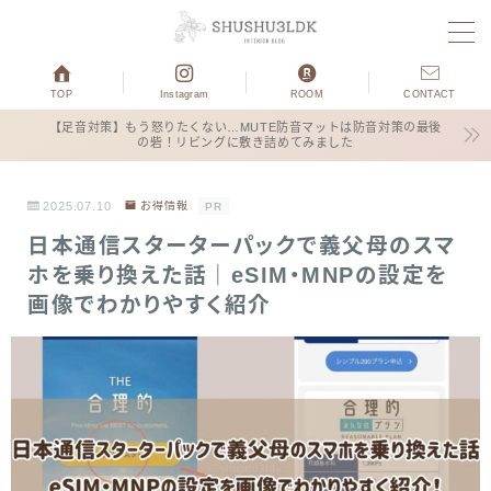
MENU
TOP
Instagram
ROOM
CONTACT
【足音対策】もう怒りたくない…MUTE防音マットは防音対策の最後
の砦！リビングに敷き詰めてみました
ホーム
運営者プロフィール
2025.07.10
お得情報
PR
日本通信スターターパックで義父母のスマ
子育て
ホを乗り換えた話｜eSIM・MNPの設定を
画像でわかりやすく紹介
3COINS
お得情報
ブログ×仕事