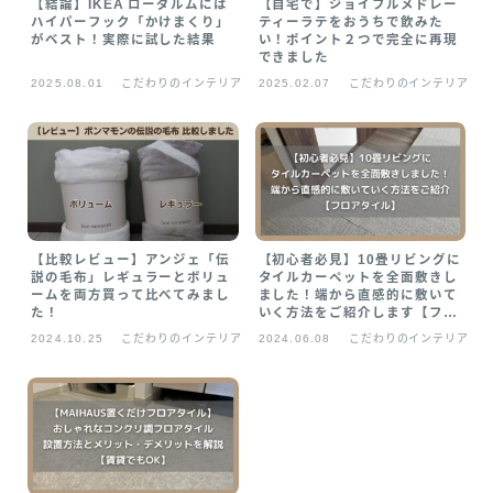
【結論】IKEA ローダルムには
【自宅で】ジョイフルメドレー
ハイパーフック「かけまくり」
ティーラテをおうちで飲みた
がベスト！実際に試した結果
い！ポイント２つで完全に再現
できました
2025.08.01
こだわりのインテリア
2025.02.07
こだわりのインテリア
【比較レビュー】アンジェ「伝
【初心者必見】10畳リビングに
説の毛布」レギュラーとボリュ
タイルカーペットを全面敷きし
ームを両方買って比べてみまし
ました！端から直感的に敷いて
た！
いく方法をご紹介します【フロ
アタイル】
2024.10.25
こだわりのインテリア
2024.06.08
こだわりのインテリア