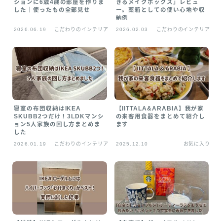
ションに6歳4歳の部屋を作りま
きるメイクボックス」レビュ
お気に入り
した｜使ったもの全部見せ
ー。薬箱としての使い心地や収
納例
2026.06.19
こだわりのインテリア
2026.02.03
こだわりのインテリア
プライバシーポリシー
寝室の布団収納はIKEA
【IITTALA&ARABIA】我が家
SKUBB2つだけ！3LDKマンシ
の来客用食器をまとめて紹介し
ョン5人家族の回し方まとめま
ます
した
2026.01.19
こだわりのインテリア
2025.12.10
お気に入り