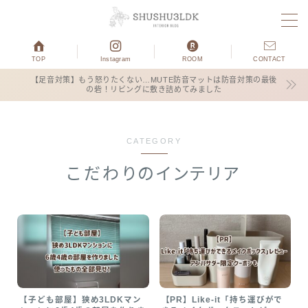
MENU
TOP
Instagram
ROOM
CONTACT
【足音対策】もう怒りたくない…MUTE防音マットは防音対策の最後
の砦！リビングに敷き詰めてみました
ホーム
運営者プロフィール
CATEGORY
子育て
こだわりのインテリア
3COINS
お得情報
ブログ×仕事
【子ども部屋】狭め3LDKマン
【PR】Like-it「持ち運びがで