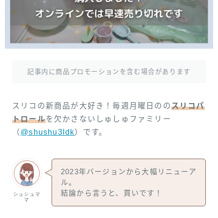
お気に入り
プライバシーポリシー
記事内に商品プロモーションを含む場合があります
スリコの新商品が大好き！毎週月曜日のの
スリコパ
トロール
を欠かさないしゅしゅファミリー
（
@shushu3ldk
）です。
2023年バージョンから大幅リニューア
ル。
結論から言うと、買いです！
シュシュマ
マ