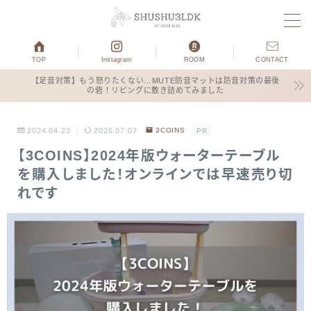
MENU
TOP
Instagram
ROOM
CONTACT
【足音対策】もう怒りたくない…MUTE防音マットは防音対策の最後
の砦！リビングに敷き詰めてみました
ホーム
運営者プロフィール
2024.04.23
2025.07.07
3COINS
PR
【3COINS】2024年版ウォーターテーブル
子育て
を購入しました！オンラインでは早速売り切
れです
3COINS
お得情報
ブログ×仕事