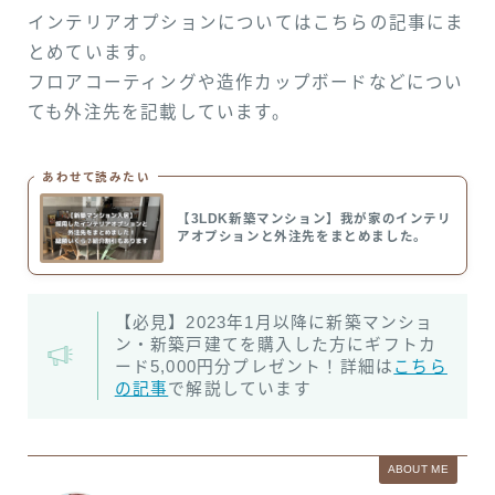
インテリアオプションについてはこちらの記事にま
とめています。
フロアコーティングや造作カップボードなどについ
ても外注先を記載しています。
あわせて読みたい
【3LDK新築マンション】我が家のインテリ
アオプションと外注先をまとめました。
【必見】2023年1月以降に新築マンショ
Follow Me
ン・新築戸建てを購入した方にギフトカ
ード5,000円分プレゼント！詳細は
こちら
の記事
で解説しています
ABOUT ME