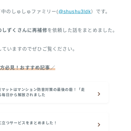
て中のしゅしゅファミリー(
@shushu3ldk
）です。
のしずくさんに再補修
を依頼した話をまとめました。
していますのでぜひご覧ください。
方必見！おすすめ記事／
防音マットはマンション防音対策の最後の砦！「走
る毎日から解放されました
に立つサービスをまとめました！