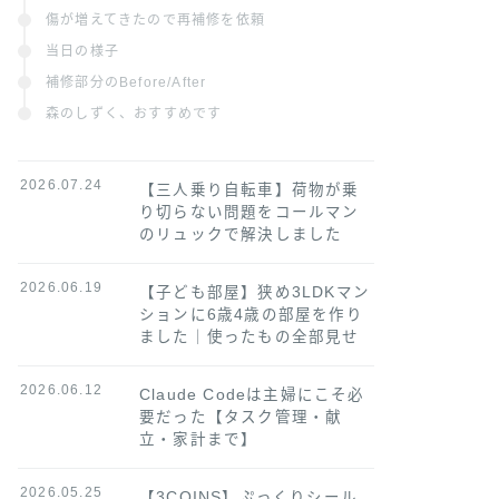
傷が増えてきたので再補修を依頼
当日の様子
補修部分のBefore/After
森のしずく、おすすめです
2026.07.24
【三人乗り自転車】荷物が乗
り切らない問題をコールマン
のリュックで解決しました
2026.06.19
【子ども部屋】狭め3LDKマン
ションに6歳4歳の部屋を作り
ました｜使ったもの全部見せ
2026.06.12
Claude Codeは主婦にこそ必
要だった【タスク管理・献
立・家計まで】
2026.05.25
【3COINS】ぷっくりシール