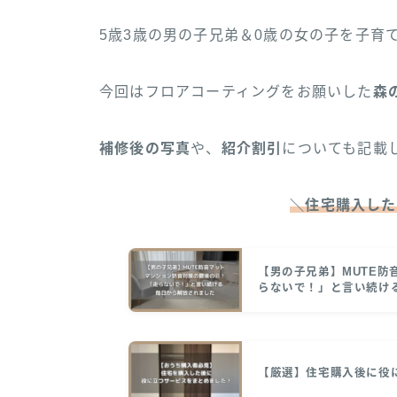
5歳3歳の男の子兄弟＆0歳の女の子を子育
今回はフロアコーティングをお願いした
森
補修後の写真
や、
紹介割引
についても記載
＼住宅購入した
【男の子兄弟】MUTE
らないで！」と言い続け
【厳選】住宅購入後に役